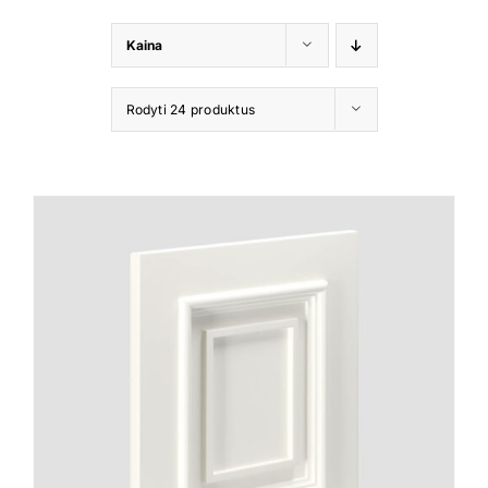
Virtuali 
Kaina
Kontakta
Rodyti 24 produktus