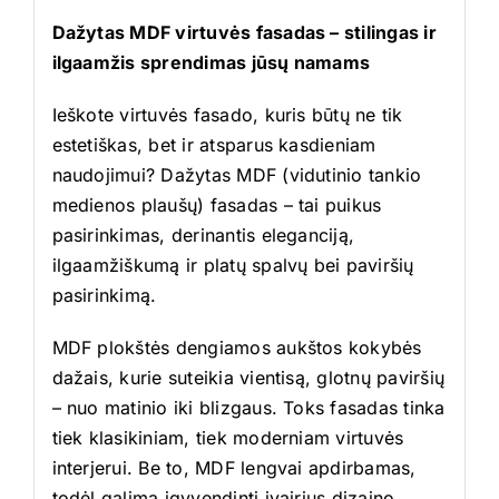
Dažytas MDF virtuvės fasadas – stilingas ir
ilgaamžis sprendimas jūsų namams
Ieškote virtuvės fasado, kuris būtų ne tik
estetiškas, bet ir atsparus kasdieniam
naudojimui? Dažytas MDF (vidutinio tankio
medienos plaušų) fasadas – tai puikus
pasirinkimas, derinantis eleganciją,
ilgaamžiškumą ir platų spalvų bei paviršių
pasirinkimą.
MDF plokštės dengiamos aukštos kokybės
dažais, kurie suteikia vientisą, glotnų paviršių
– nuo matinio iki blizgaus. Toks fasadas tinka
tiek klasikiniam, tiek moderniam virtuvės
interjerui. Be to, MDF lengvai apdirbamas,
todėl galima įgyvendinti įvairius dizaino