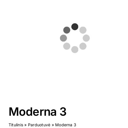
Virtuali 
Kontakta
Moderna 3
Titulinis
»
Parduotuvė
»
Moderna 3