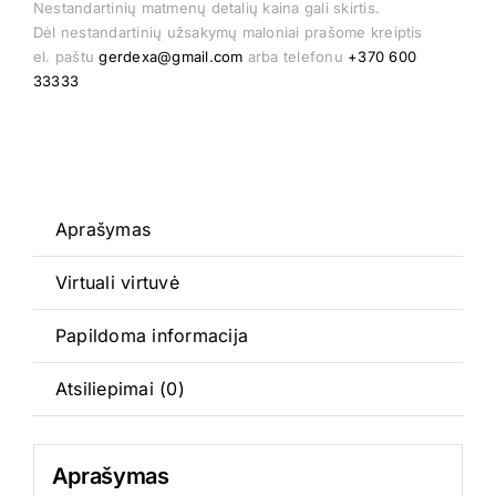
kiekis:
Nestandartinių matmenų detalių kaina gali skirtis.
Dėl nestandartinių užsakymų maloniai prašome kreiptis
Moderna
el. paštu
gerdexa@gmail.com
arba telefonu
+370 600
3
33333
Aprašymas
Virtuali virtuvė
Papildoma informacija
Atsiliepimai (0)
Aprašymas