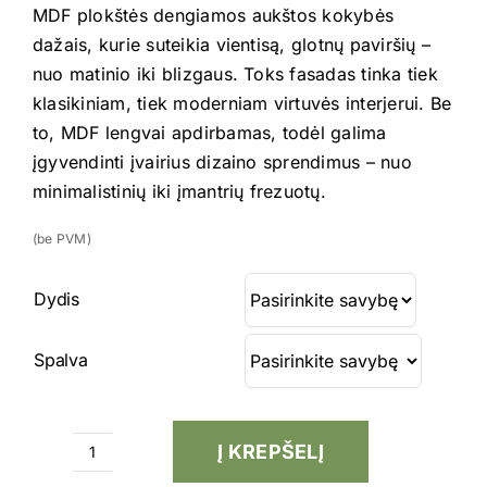
MDF plokštės dengiamos aukštos kokybės
dažais, kurie suteikia vientisą, glotnų paviršių –
nuo matinio iki blizgaus. Toks fasadas tinka tiek
klasikiniam, tiek moderniam virtuvės interjerui. Be
to, MDF lengvai apdirbamas, todėl galima
įgyvendinti įvairius dizaino sprendimus – nuo
minimalistinių iki įmantrių frezuotų.
(be PVM)
Dydis
Spalva
Į KREPŠELĮ
produkto