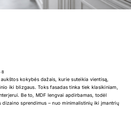
o 8
ukštos kokybės dažais, kurie suteikia vientisą,
nio iki blizgaus. Toks fasadas tinka tiek klasikiniam,
nterjerui. Be to, MDF lengvai apdirbamas, todėl
s dizaino sprendimus – nuo minimalistinių iki įmantrių