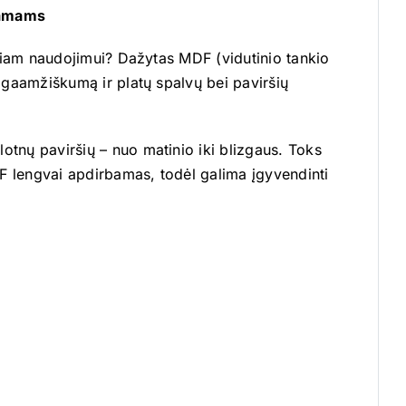
 namams
ieniam naudojimui? Dažytas MDF (vidutinio tankio
ilgaamžiškumą ir platų spalvų bei paviršių
otnų paviršių – nuo matinio iki blizgaus. Toks
MDF lengvai apdirbamas, todėl galima įgyvendinti
.