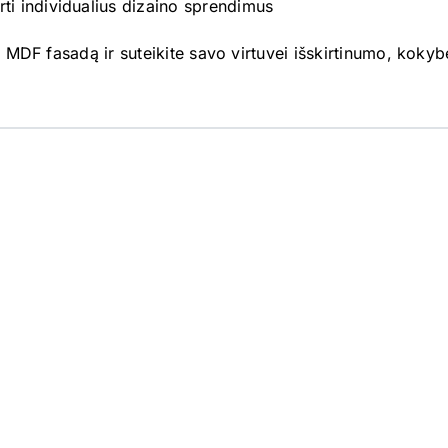
ti individualius dizaino sprendimus
ą MDF fasadą ir suteikite savo virtuvei išskirtinumo, koky