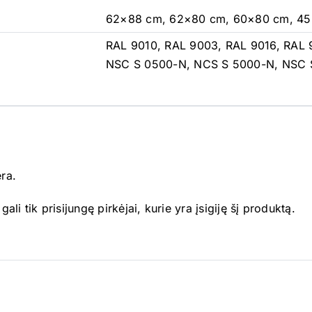
62×88 cm, 62×80 cm, 60×80 cm, 4
RAL 9010, RAL 9003, RAL 9016, RAL 
NSC S 0500-N, NCS S 5000-N, NSC 
ėra.
gali tik prisijungę pirkėjai, kurie yra įsigiję šį produktą.