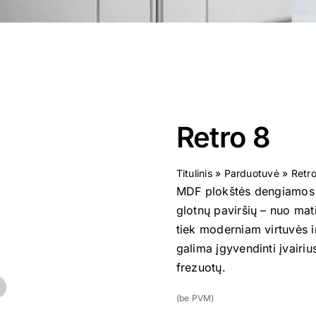
Retro 8
Titulinis
»
Parduotuvė
»
Retr
MDF plokštės dengiamos a
glotnų paviršių – nuo mati
tiek moderniam virtuvės i
galima įgyvendinti įvairiu
frezuotų.
(be PVM)