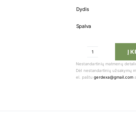
Dydis
Spalva
Į 
produkto
kiekis:
Nestandartinių matmenų detalių 
Dėl nestandartinių užsakymų m
Retro
el. paštu
gerdexa@gmail.com
a
8