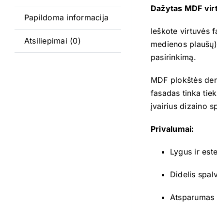
Dažytas MDF virt
Papildoma informacija
Ieškote virtuvės 
Atsiliepimai (0)
medienos plaušų) 
pasirinkimą.
MDF plokštės deng
fasadas tinka tie
įvairius dizaino s
Privalumai:
Lygus ir est
Didelis spal
Atsparumas 