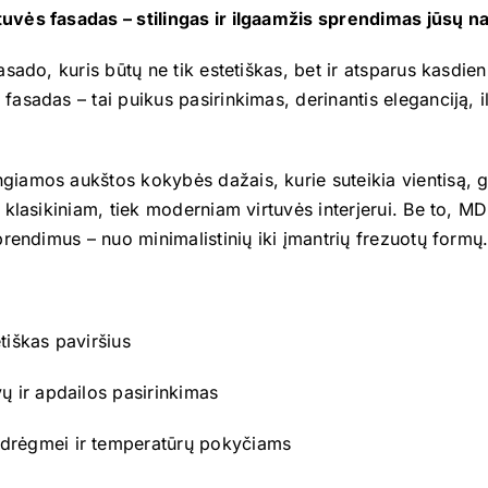
uvės fasadas – stilingas ir ilgaamžis sprendimas jūsų
fasado, kuris būtų ne tik estetiškas, bet ir atsparus kasd
fasadas – tai puikus pasirinkimas, derinantis eleganciją, 
iamos aukštos kokybės dažais, kurie suteikia vientisą, gl
k klasikiniam, tiek moderniam virtuvės interjerui. Be to, 
prendimus – nuo minimalistinių iki įmantrių frezuotų formų
etiškas paviršius
vų ir apdailos pasirinkimas
drėgmei ir temperatūrų pokyčiams