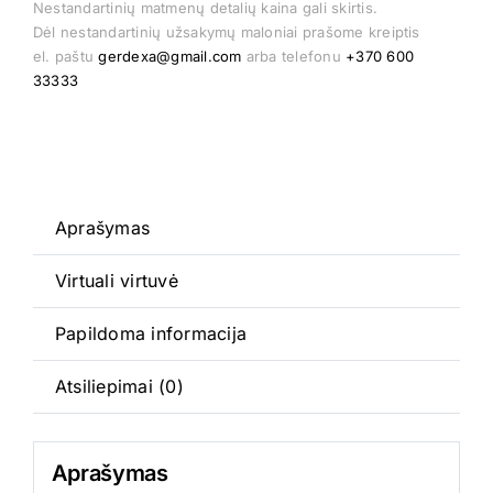
kiekis:
Nestandartinių matmenų detalių kaina gali skirtis.
Dėl nestandartinių užsakymų maloniai prašome kreiptis
Retro
el. paštu
gerdexa@gmail.com
arba telefonu
+370 600
5V
33333
Aprašymas
Virtuali virtuvė
Papildoma informacija
Atsiliepimai (0)
Aprašymas