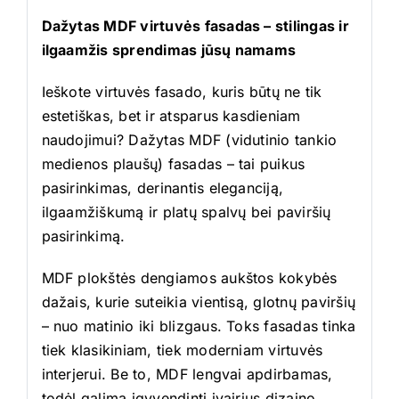
Dažytas MDF virtuvės fasadas – stilingas ir
ilgaamžis sprendimas jūsų namams
Ieškote virtuvės fasado, kuris būtų ne tik
estetiškas, bet ir atsparus kasdieniam
naudojimui? Dažytas MDF (vidutinio tankio
medienos plaušų) fasadas – tai puikus
pasirinkimas, derinantis eleganciją,
ilgaamžiškumą ir platų spalvų bei paviršių
pasirinkimą.
MDF plokštės dengiamos aukštos kokybės
dažais, kurie suteikia vientisą, glotnų paviršių
– nuo matinio iki blizgaus. Toks fasadas tinka
tiek klasikiniam, tiek moderniam virtuvės
interjerui. Be to, MDF lengvai apdirbamas,
todėl galima įgyvendinti įvairius dizaino