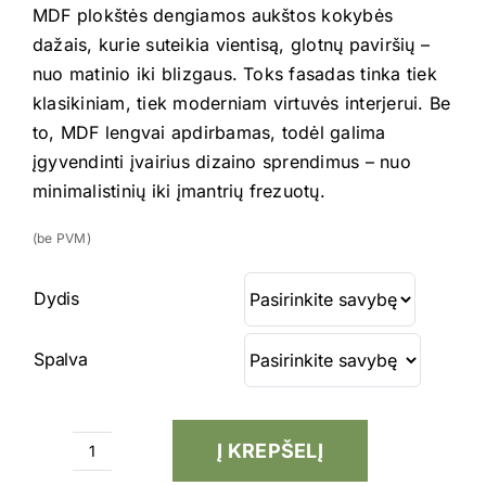
MDF plokštės dengiamos aukštos kokybės
dažais, kurie suteikia vientisą, glotnų paviršių –
nuo matinio iki blizgaus. Toks fasadas tinka tiek
klasikiniam, tiek moderniam virtuvės interjerui. Be
to, MDF lengvai apdirbamas, todėl galima
įgyvendinti įvairius dizaino sprendimus – nuo
minimalistinių iki įmantrių frezuotų.
(be PVM)
Dydis
Spalva
Į KREPŠELĮ
produkto