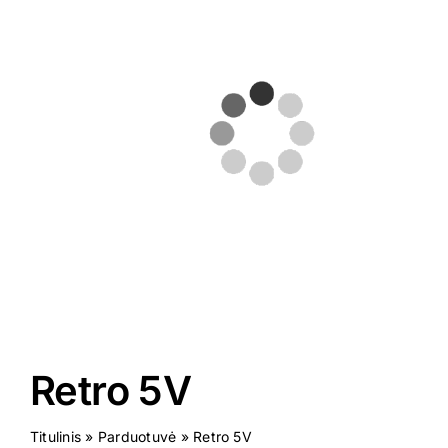
Virtuali 
Kontakta
Retro 5V
Titulinis
»
Parduotuvė
»
Retro 5V