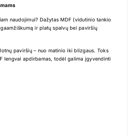
 namams
ieniam naudojimui? Dažytas MDF (vidutinio tankio
ilgaamžiškumą ir platų spalvų bei paviršių
otnų paviršių – nuo matinio iki blizgaus. Toks
MDF lengvai apdirbamas, todėl galima įgyvendinti
.