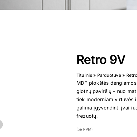
Retro 9V
Titulinis
»
Parduotuvė
»
Retr
MDF plokštės dengiamos a
glotnų paviršių – nuo mati
tiek moderniam virtuvės i
galima įgyvendinti įvairiu
frezuotų.
(be PVM)