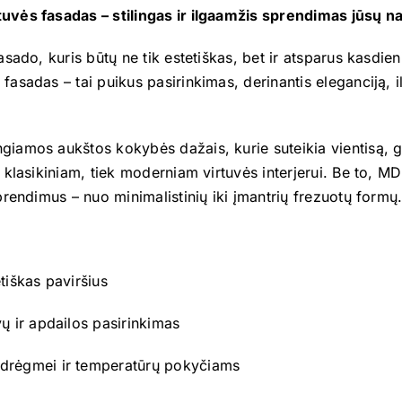
uvės fasadas – stilingas ir ilgaamžis sprendimas jūsų
fasado, kuris būtų ne tik estetiškas, bet ir atsparus kasd
fasadas – tai puikus pasirinkimas, derinantis eleganciją, 
iamos aukštos kokybės dažais, kurie suteikia vientisą, gl
k klasikiniam, tiek moderniam virtuvės interjerui. Be to, 
prendimus – nuo minimalistinių iki įmantrių frezuotų formų
etiškas paviršius
vų ir apdailos pasirinkimas
drėgmei ir temperatūrų pokyčiams