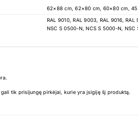
62×88 cm, 62×80 cm, 60×80 cm, 4
RAL 9010, RAL 9003, RAL 9016, RAL 
NSC S 0500-N, NCS S 5000-N, NSC 
ėra.
gali tik prisijungę pirkėjai, kurie yra įsigiję šį produktą.