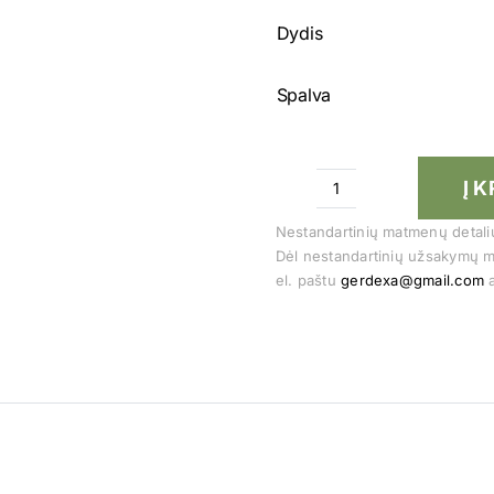
Dydis
Spalva
Į 
produkto
kiekis:
Nestandartinių matmenų detalių 
Dėl nestandartinių užsakymų m
Retro
el. paštu
gerdexa@gmail.com
a
9V