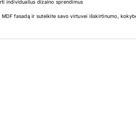
ti individualius dizaino sprendimus
ą MDF fasadą ir suteikite savo virtuvei išskirtinumo, koky