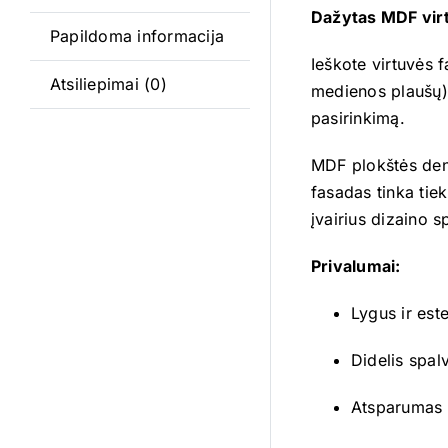
Dažytas MDF virt
Papildoma informacija
Ieškote virtuvės 
Atsiliepimai (0)
medienos plaušų) 
pasirinkimą.
MDF plokštės deng
fasadas tinka tie
įvairius dizaino s
Privalumai:
Lygus ir est
Didelis spal
Atsparumas 