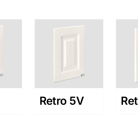
V
Retro 5V
Ret