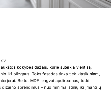
o 9V
ukštos kokybės dažais, kurie suteikia vientisą,
nio iki blizgaus. Toks fasadas tinka tiek klasikiniam,
nterjerui. Be to, MDF lengvai apdirbamas, todėl
s dizaino sprendimus – nuo minimalistinių iki įmantrių